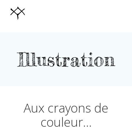
Aller
au
contenu
Illustration
Aux crayons de
couleur…